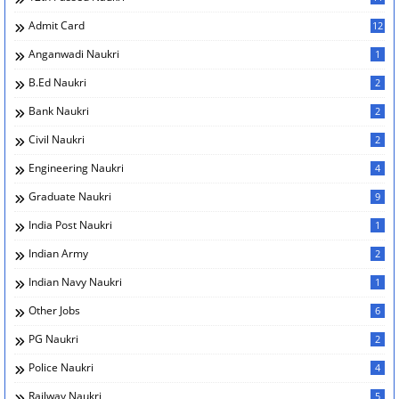
Admit Card
12
Anganwadi Naukri
1
B.Ed Naukri
2
Bank Naukri
2
Civil Naukri
2
Engineering Naukri
4
Graduate Naukri
9
India Post Naukri
1
Indian Army
2
Indian Navy Naukri
1
Other Jobs
6
PG Naukri
2
Police Naukri
4
Railway Naukri
5