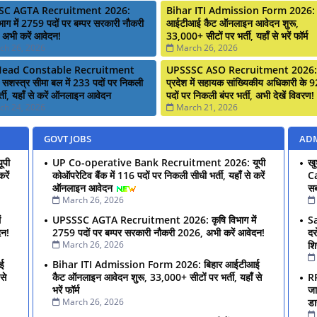
SC AGTA Recruitment 2026:
Bihar ITI Admission Form 2026: 
भाग में 2759 पदों पर बम्पर सरकारी नौकरी
आईटीआई कैट ऑनलाइन आवेदन शुरू,
अभी करें आवेदन!
33,000+ सीटों पर भर्ती, यहाँ से भरें फॉर्म
ch 26, 2026
March 26, 2026
Head Constable Recruitment
UPSSSC ASO Recruitment 2026: उ
सशस्त्र सीमा बल में 233 पदों पर निकली
प्रदेश में सहायक सांख्यिकीय अधिकारी के 
्ती, यहाँ से करें ऑनलाइन आवेदन
पदों पर निकली बंपर भर्ती, अभी देखें विवरण!
ch 24, 2026
March 21, 2026
GOVT JOBS
ADM
पी
UP Co-operative Bank Recruitment 2026: यूपी
ख
रें
कोऑपरेटिव बैंक में 116 पदों पर निकली सीधी भर्ती, यहाँ से करें
Ca
ऑनलाइन आवेदन
सब
March 26, 2026
ं
UPSSSC AGTA Recruitment 2026: कृषि विभाग में
S
दन!
2759 पदों पर बम्पर सरकारी नौकरी 2026, अभी करें आवेदन!
दर
March 26, 2026
शि
ई
Bihar ITI Admission Form 2026: बिहार आईटीआई
से
कैट ऑनलाइन आवेदन शुरू, 33,000+ सीटों पर भर्ती, यहाँ से
R
भरें फॉर्म
जा
March 26, 2026
ड