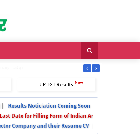
r
UP TGT Results
sults Noticiation Coming Soon
t Date for Filling Form of Indian Army
te Sector Company and their Resume CV