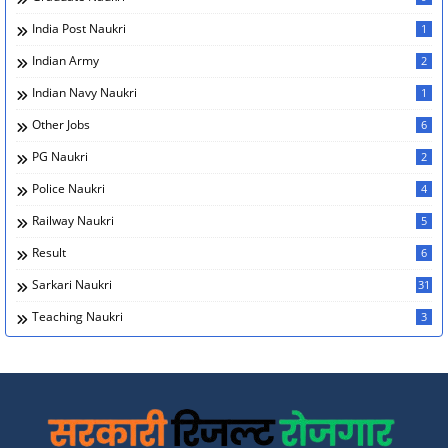
India Post Naukri
1
Indian Army
2
Indian Navy Naukri
1
Other Jobs
6
PG Naukri
2
Police Naukri
4
Railway Naukri
5
Result
6
Sarkari Naukri
31
Teaching Naukri
3