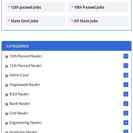
12th passed Jobs
10th Passed Jobs
State Govt Jobs
All State Jobs
CATEGORIES
10th Passed Naukri
11
12th Passed Naukri
11
Admit Card
12
Anganwadi Naukri
1
B.Ed Naukri
2
Bank Naukri
2
Civil Naukri
2
Engineering Naukri
4
Graduate Naukri
9